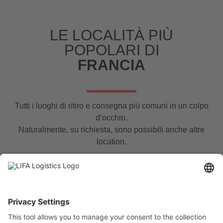
LE LOCALITÀ PIÙ
POPOLARI DI
FRANCIA
Tutti i luoghi di ritiro e consegna più comuni in un colpo
d’occhio.
Naturalmente, su richiesta, sono possibili anche altre
location.