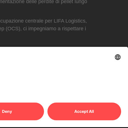
entazione delle perdite di pellet lungo
ccupazione centrale per LIFA Logistics,
p (OCS), ci impegniamo a rispettare i
ta di granulato plastico.
e le perdite di granulato.
pegno di “Zero Pellet Loss”.
inenti.
e gli stessi obiettivi.