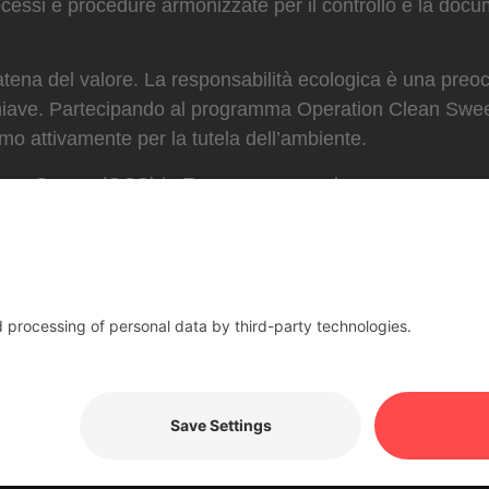
essi e procedure armonizzate per il controllo e la docum
 catena del valore. La responsabilità ecologica è una preo
chiave. Partecipando al programma Operation Clean Swee
amo attivamente per la tutela dell’ambiente.
Clean Sweep (OCS) in Europa comprendono:
roduzione
: Adattamento degli impianti per evitare la perdi
terne
: sviluppo e comunicazione di procedure per prevenir
ilizzazione e formazione del personale per garantire l’im
audit per garantire il rispetto delle misure.
tire la conformità a tutte le normative statali e locali pert
tatori, spedizionieri, rivenditori e altri partner a perseguir