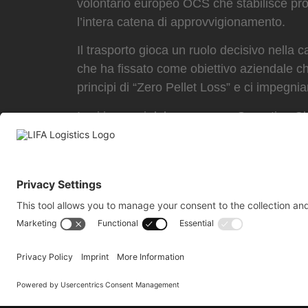
volontario europeo OCS che stabilisce proc
l’intera catena di approvvigionamento.
Il trasporto gioca un ruolo decisivo nella
che ha fissato come obiettivo aziendale 
principi di “Zero Pellet Loss” e ci impegni
I sei impegni del programma Operation 
Ottimizzazione degli impianti di p
Implementazione di linee guida in
Formazione dei dipendenti
: Sensib
Revisioni periodiche
: Conduci degli 
Conformità ai requisiti legali
: Garan
Motivare i partner
: incoraggiare appal