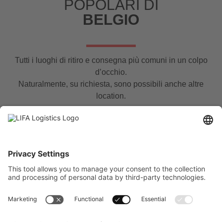
POPOLARI DI
BELGIO
Tutti i luoghi di ritiro e consegna più comuni in un colpo
d’occhio.
Naturalmente, su richiesta, sono possibili anche altre
location.