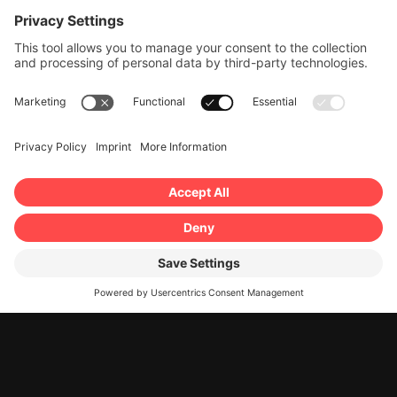
LE LOCALITÀ PIÙ
POPOLARI DI
SVIZZERA
Tutti i luoghi di ritiro e consegna più comuni in un colpo
d’occhio.
Naturalmente, su richiesta, sono possibili anche altre
location.