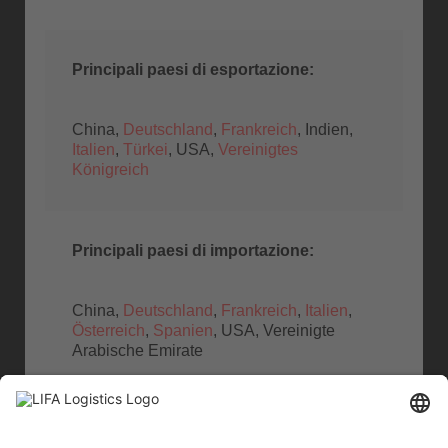
Principali paesi di esportazione:
China,
Deutschland
,
Frankreich
, Indien,
Italien
,
Türkei
, USA,
Vereinigtes
Königreich
Principali paesi di importazione:
China,
Deutschland
,
Frankreich
,
Italien
,
Österreich
,
Spanien
, USA, Vereinigte
Arabische Emirate