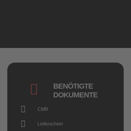
Trabzon, Samsun, Sinop,
Zonguldak, Tekirdag,
Diyarbakir, Erzurum, Kars,
uvm.
BENÖTIGTE
DOKUMENTE
CMR
Lieferschein