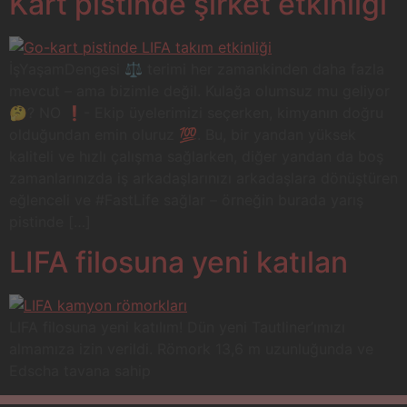
Kart pistinde şirket etkinliği
İşYaşamDengesi ⚖️ terimi her zamankinden daha fazla
mevcut – ama bizimle değil. Kulağa olumsuz mu geliyor
🤔? NO ❗️- Ekip üyelerimizi seçerken, kimyanın doğru
olduğundan emin oluruz 💯. Bu, bir yandan yüksek
kaliteli ve hızlı çalışma sağlarken, diğer yandan da boş
zamanlarınızda iş arkadaşlarınızı arkadaşlara dönüştüren
eğlenceli ve #FastLife sağlar – örneğin burada yarış
pistinde […]
LIFA filosuna yeni katılan
LIFA filosuna yeni katılım! Dün yeni Tautliner’ımızı
almamıza izin verildi. Römork 13,6 m uzunluğunda ve
Edscha tavana sahip