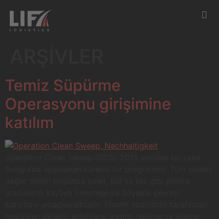
ARŞIVLER
Temiz Süpürme
Operasyonu girişimine
katılım
Operation Clean Sweep (OCS) 2015 yılından bu yana
Avrupa’da uygulanan küresel bir programdır. Tüm plastik
değer zinciri boyunca pelet, pul ve toz gibi plastik
granüllerin kaybını önlemeyi ve böylece çevreyi
korumayı amaçlamaktadır. Plastik endüstrisi tarafından
başlatılan girişim, şirketlere üretim, nakliye ve işleme