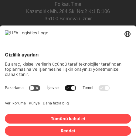
Folkart Time
Kazımdirik Mh. 284 Sk. No:2 K:1 D:106
35100 Bornova / İzmir
T:
+90 232 503 03 07
E:
info.tr@lifa-logistics.com