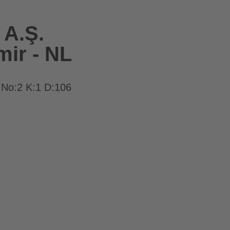
 A.Ş.
mir - NL
 No:2 K:1 D:106