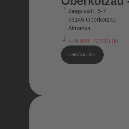
Oberkotzau 
Ziegeleistr. 5-7
95145 Oberkotzau
Almanya
+49 9281 50813 00
İletişim talebi