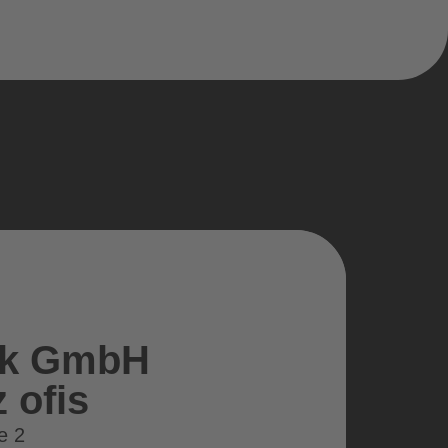
tik GmbH
 ofis
e 2