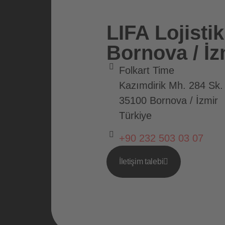
LIFA Lojistik
Bornova / İz
Folkart Time
Kazımdirik Mh. 284 Sk.
35100 Bornova / İzmir
Türkiye
+90 232 503 03 07
İletişim talebi