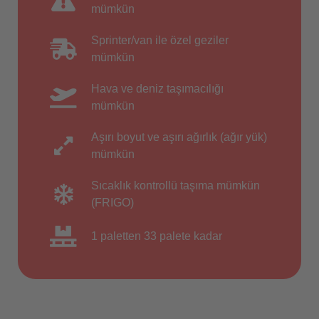
mümkün
Sprinter/van ile özel geziler
mümkün
Hava ve deniz taşımacılığı
mümkün
Aşırı boyut ve aşırı ağırlık (ağır yük)
mümkün
Sıcaklık kontrollü taşıma mümkün
(FRIGO)
1 paletten 33 palete kadar