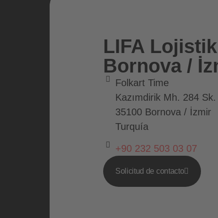
LIFA Lojistik
Bornova / İz
Folkart Time
Kazımdirik Mh. 284 Sk.
35100 Bornova / İzmir
Turquía
+90 232 503 03 07
Solicitud de contacto