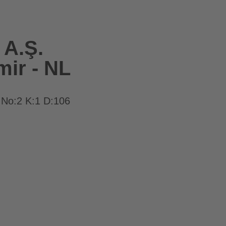
 A.Ş.
mir - NL
 No:2 K:1 D:106