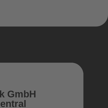
tik GmbH
entral