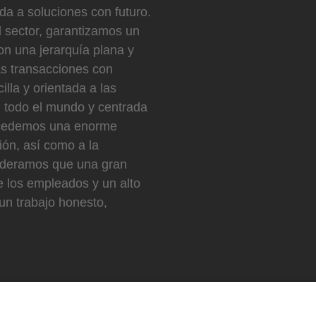
ada a soluciones con futuro.
l sector, garantizamos un
con una jerarquía plana y
as transacciones con
illa y orientada a las
n todo el mundo y centrada
oncedemos una enorme
ción, así como a la
sideramos que una gran
de los empleados y un alto
un trabajo honesto,