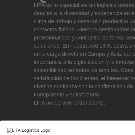
LIFA es tu especialista en logística orient
Gracias a la diversidad y experiencia en e
clima de trabajo y desarrollo productivo, 
contactos fluidos. Siempre gestionamos l
profesionalidad y confianza, de forma senc
soluciones. En nuestra red LIFA, activa e
en la carga directa en Europa y Asia, c
importancia a la digitalización y la innova
sostenibilidad en todos los ámbitos. Con
satisfacción de los clientes, el bienestar 
nivel de confianza son la confirmación de 
transparente y satisfactorio.
LIFA ama y vive el transporte.