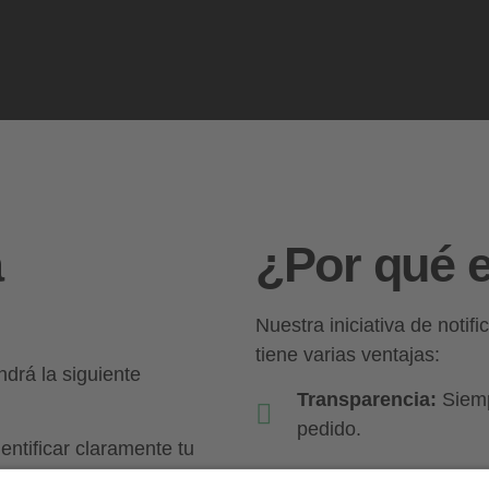
a
¿Por qué e
Nuestra iniciativa de notif
tiene varias ventajas:
ndrá la siguiente
Transparencia:
Siemp
pedido.
entificar claramente tu
Seguridad:
Puedes ac