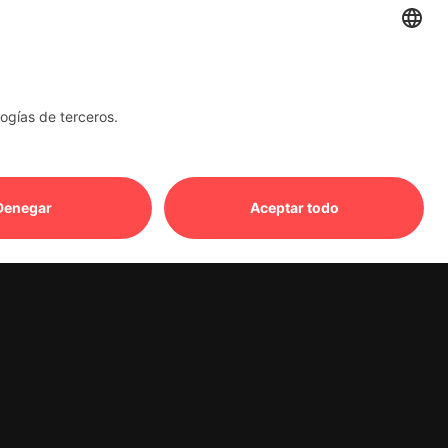
icación automática te ahorra tiempo y
en el futuro. Si tienes más preguntas o
 de estado?
e notificarte automáticamente en