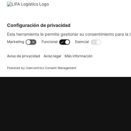
Fecha de entrega:
La fecha exacta e
bienes.
Dirección de recogida o entrega:
La
recogió o entregó correctamente tu e
Esperamos que te guste esta nueva función
dudas, no dudes en ponerte en contacto co
¿Cómo puedo reci
Para beneficiarte de nuestro servicio, rell