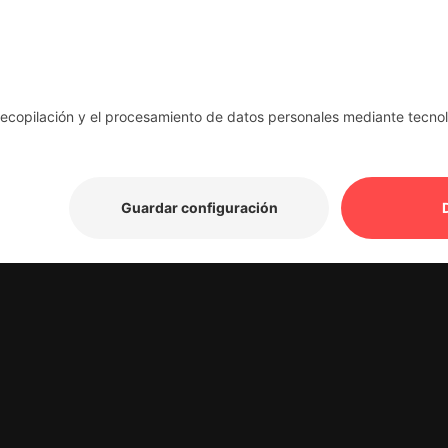
entrega.
n la que se entregaron tus
Comodidad:
La notif
esfuerzo.
 dirección en la que se
nvío.
 y deseamos seguir ofreciéndote un servicio excelente 
n nosotros. Gracias por confiar en LIFA Logistics.
bir las notificaciones
ena el siguiente formulario. Tu consentimiento nos permit