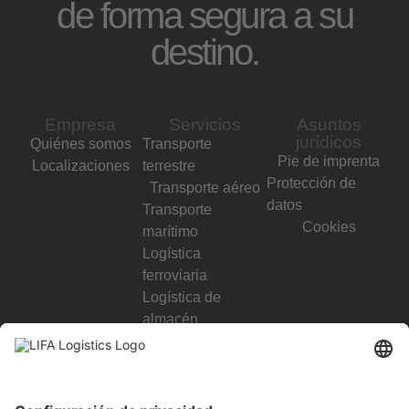
de forma segura a su
destino.
Empresa
Servicios
Asuntos
jurídicos
Quiénes somos
Transporte
Pie de imprenta
Localizaciones
terrestre
Protección de
Transporte aéreo
datos
Transporte
Cookies
marítimo
Logística
ferroviaria
Logística de
almacén
LIFA Logistik GmbH
Gottlieb-Daimler-Str. 2
95032 Hof