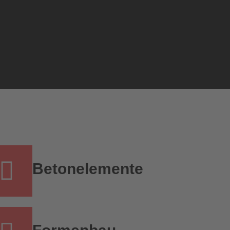
Betonelemente