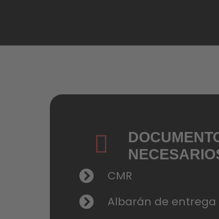
Praga, Brno, Ostrava
Budejovice, Strakon
Liberec, Jičín, Pard
DOCUMENT
NECESARIO
CMR
Albarán de entrega