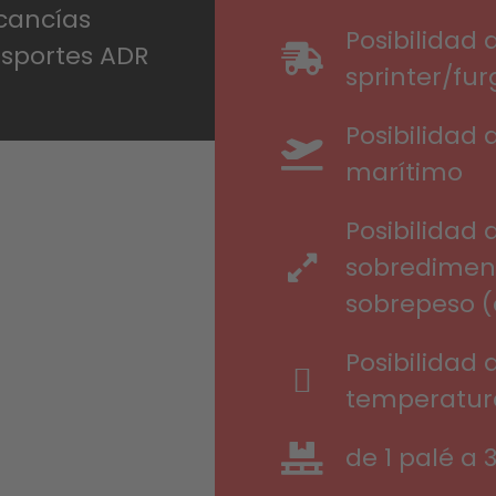
cancías
Posibilidad 
nsportes ADR
sprinter/fu
Posibilidad 
marítimo
Posibilidad 
sobredimen
sobrepeso 
Posibilidad 
temperatura
de 1 palé a 