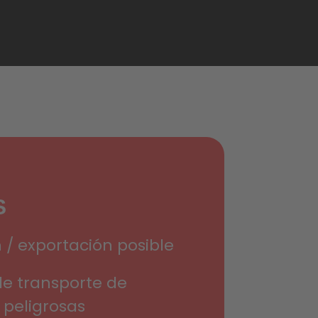
y Vary, Tashovy,
tí nad Labem,
ské Hradiště
S
 / exportación posible
de transporte de
peligrosas