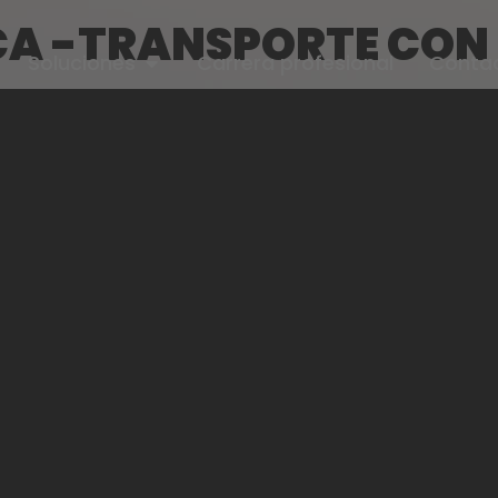
A -TRANSPORTE CON L
Soluciones
Carrera profesional
Conta