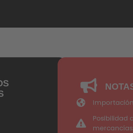
, Plzeň, Cheb, Ash, Karlov
ice, Humpolec, Jihlava, Ús
ubice, Olomouc, Zlín, Uher
OS
NOTA
S
Importación
Posibilidad 
mercancías 