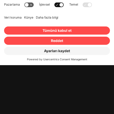
Eskişehir, Ankara, İzmir, Bolu,
Gebze, Antalya, Konya, Kayseri,
Adana, Mersin, Gaziantep,
Malatya, Erzincan, Trabzon,
Samsun, Sinop, Zonguldak,
Tekirdağ, Diyarbakır, Erzurum,
Kars ve çok daha fazlası.
GEREKLI
BELGELER
CMR