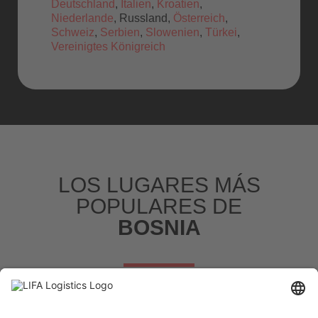
Deutschland
,
Italien
,
Kroatien
,
Niederlande
, Russland,
Österreich
,
Schweiz
,
Serbien
,
Slowenien
,
Türkei
,
Vereinigtes Königreich
LOS LUGARES MÁS
POPULARES DE
BOSNIA
Todos los lugares de recogida y entrega más habituales
de un vistazo.