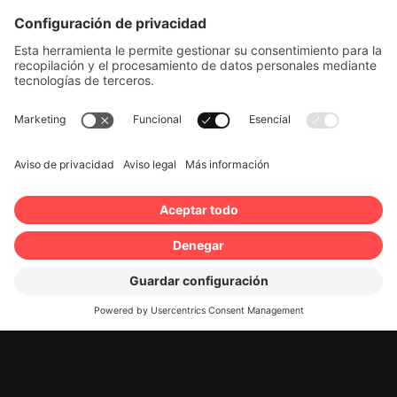
Por supuesto, también son posibles otras ubicaciones
previa solicitud.