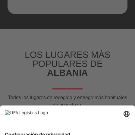
LOS LUGARES MÁS
POPULARES DE
ALBANIA
Todos los lugares de recogida y entrega más habituales
de un vistazo.
Por supuesto, también son posibles otras ubicaciones
previa solicitud.